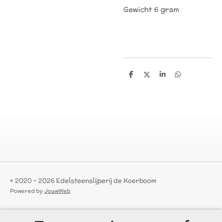
Gewicht 6 gram
D
D
S
D
e
e
h
e
l
e
a
l
e
l
r
e
n
e
n
© 2020 - 2026 Edelsteenslijperij de Koerboom
Powered by
JouwWeb