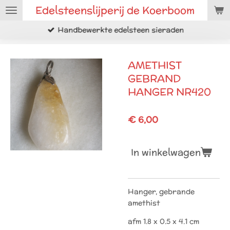
Edelsteenslijperij de Koerboom
Ga
direct
Handbewerkte edelsteen sieraden
naar
de
hoofdinhoud
AMETHIST
GEBRAND
HANGER NR420
€ 6,00
In winkelwagen
Hanger, gebrande
amethist
afm 1.8 x 0.5 x 4.1 cm