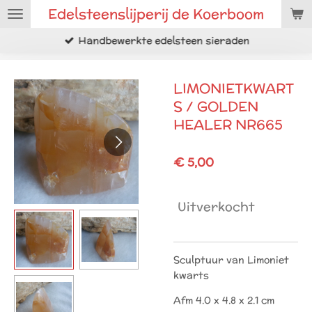
Edelsteenslijperij de Koerboom
Ga
direct
Handbewerkte edelsteen sieraden
naar
de
hoofdinhoud
LIMONIETKWART
S / GOLDEN
HEALER NR665
€ 5,00
Uitverkocht
Sculptuur van Limoniet
kwarts
Afm 4.0 x 4.8 x 2.1 cm