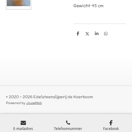
Gewicht 45 cm
D
D
S
D
e
e
h
e
l
e
a
l
e
l
r
e
n
e
n
© 2020 - 2026 Edelsteenslijperij de Koerboom
Powered by
JouwWeb
E-mailadres
Telefoonnummer
Facebook