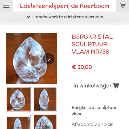
Edelsteenslijperij de Koerboom
Ga
direct
Handbewerkte edelsteen sieraden
naar
de
hoofdinhoud
BERGKRISTAL
SCULPTUUR
VLAM NR738
€ 30,00
In winkelwagen
Bergkristal sculptuur
vlam
Afm 5.5 x 3.8 x 7.5 cm