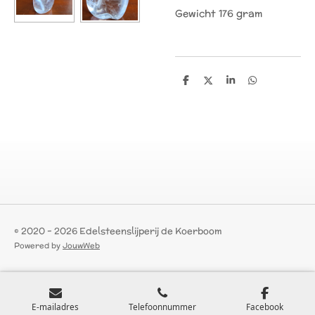
Gewicht 176 gram
D
D
S
D
e
e
h
e
l
e
a
l
e
l
r
e
n
e
n
© 2020 - 2026 Edelsteenslijperij de Koerboom
Powered by
JouwWeb
E-mailadres
Telefoonnummer
Facebook