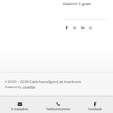
Gewicht 5 gram
D
D
S
D
e
e
h
e
l
e
a
l
e
l
r
e
n
e
n
© 2020 - 2026 Edelsteenslijperij de Koerboom
Powered by
JouwWeb
E-mailadres
Telefoonnummer
Facebook