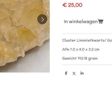
€ 25,00
In winkelwagen
Cluster Limonietkwarts/ Go
Afm 7.0 x 8.0 x 3.2 cm
Gewicht 142.18 gram
D
D
S
e
e
h
l
e
a
e
l
r
n
e