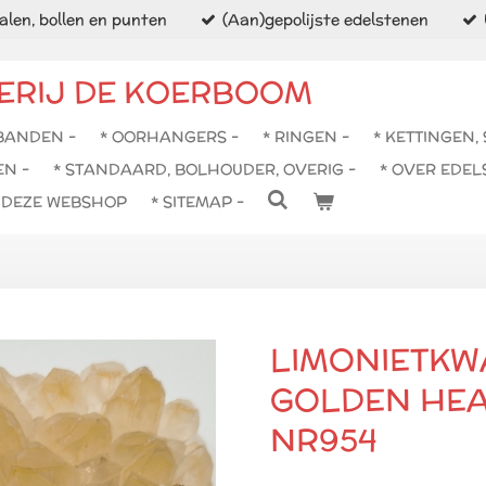
len, bollen en punten
(Aan)gepolijste edelstenen
ERIJ DE KOERBOOM
BANDEN -
* OORHANGERS -
* RINGEN -
* KETTINGEN,
EN -
* STANDAARD, BOLHOUDER, OVERIG -
* OVER EDEL
N DEZE WEBSHOP
* SITEMAP -
LIMONIETKW
GOLDEN HEA
NR954