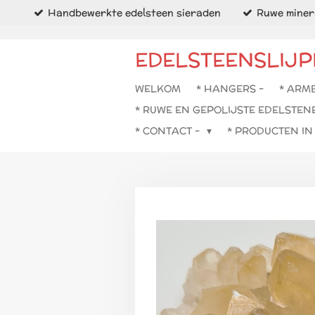
Handbewerkte edelsteen sieraden
Ruwe minera
Ga
direct
naar
EDELSTEENSLIJP
de
hoofdinhoud
WELKOM
* HANGERS -
* ARM
* RUWE EN GEPOLIJSTE EDELSTEN
* CONTACT -
* PRODUCTEN I