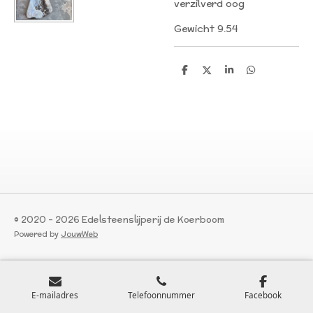
verzilverd oog
Gewicht 9.54
D
D
S
D
e
e
h
e
l
e
a
l
e
l
r
e
n
e
n
© 2020 - 2026 Edelsteenslijperij de Koerboom
Powered by
JouwWeb
E-mailadres
Telefoonnummer
Facebook