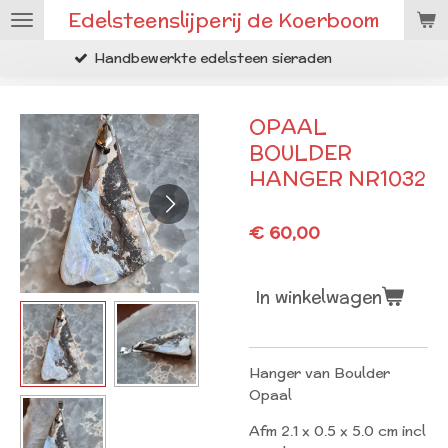
Edelsteenslijperij de Koerboom
Ga
direct
werkte edelsteen sieraden
Ruwe m
naar
de
hoofdinhoud
OPAAL
BOULDER
HANGER NR1032
€ 60,00
In winkelwagen
Hanger van Boulder
Opaal
Afm 2.1 x 0.5 x 5.0 cm incl