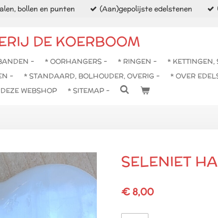
len, bollen en punten
(Aan)gepolijste edelstenen
ERIJ DE KOERBOOM
BANDEN -
* OORHANGERS -
* RINGEN -
* KETTINGEN,
EN -
* STANDAARD, BOLHOUDER, OVERIG -
* OVER EDEL
N DEZE WEBSHOP
* SITEMAP -
SELENIET HA
€ 8,00