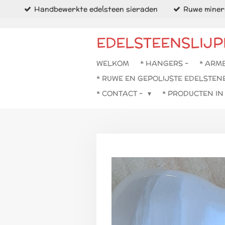
Handbewerkte edelsteen sieraden
Ruwe minera
Ga
direct
naar
EDELSTEENSLIJP
de
hoofdinhoud
WELKOM
* HANGERS -
* ARM
* RUWE EN GEPOLIJSTE EDELSTEN
* CONTACT -
* PRODUCTEN I