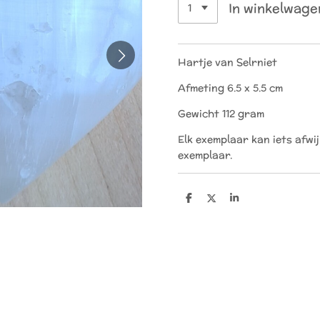
In winkelwage
Hartje van Selrniet
Afmeting 6.5 x 5.5 cm
Gewicht 112 gram
Elk exemplaar kan iets afwi
exemplaar.
D
D
S
e
e
h
l
e
a
e
l
r
n
e