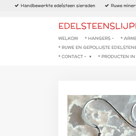
Handbewerkte edelsteen sieraden
Ruwe minera
Ga
direct
naar
EDELSTEENSLIJP
de
hoofdinhoud
WELKOM
* HANGERS -
* ARM
* RUWE EN GEPOLIJSTE EDELSTEN
* CONTACT -
* PRODUCTEN I