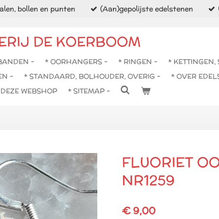
len, bollen en punten
(Aan)gepolijste edelstenen
ERIJ DE KOERBOOM
BANDEN -
* OORHANGERS -
* RINGEN -
* KETTINGEN,
EN -
* STANDAARD, BOLHOUDER, OVERIG -
* OVER EDEL
N DEZE WEBSHOP
* SITEMAP -
FLUORIET O
NR1259
€ 9,00