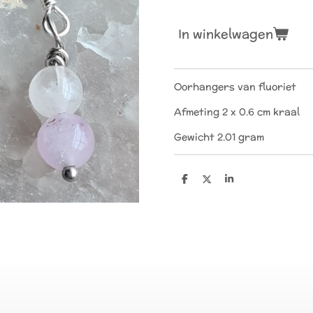
In winkelwagen
Oorhangers van fluoriet
Afmeting 2 x 0.6 cm kraal
Gewicht 2.01 gram
D
D
S
e
e
h
l
e
a
e
l
r
n
e