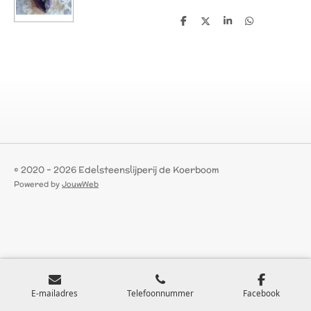
D
D
S
D
e
e
h
e
l
e
a
l
e
l
r
e
n
e
n
© 2020 - 2026 Edelsteenslijperij de Koerboom
Powered by
JouwWeb
E-mailadres
Telefoonnummer
Facebook