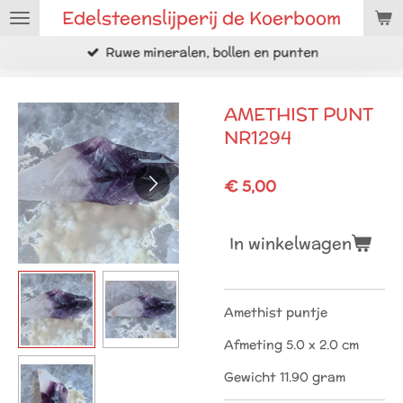
Edelsteenslijperij de Koerboom
Ga
direct
Ruwe mineralen, bollen en punten
naar
de
hoofdinhoud
AMETHIST PUNT
NR1294
€ 5,00
In winkelwagen
Amethist puntje
Afmeting 5.0 x 2.0 cm
Gewicht 11.90 gram