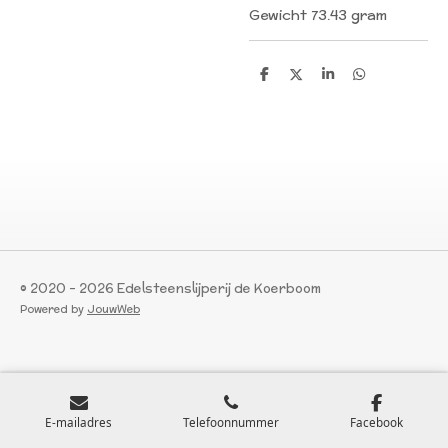
Gewicht 73.43 gram
D
D
S
D
e
e
h
e
l
e
a
l
e
l
r
e
n
e
n
© 2020 - 2026 Edelsteenslijperij de Koerboom
Powered by
JouwWeb
E-mailadres
Telefoonnummer
Facebook