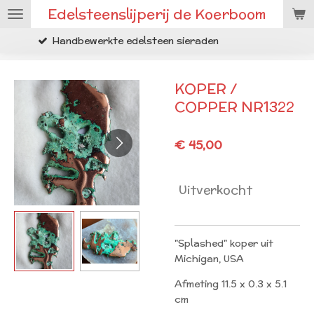
Edelsteenslijperij de Koerboom
Ga
direct
te edelsteen sieraden
Ruwe miner
naar
de
hoofdinhoud
KOPER /
COPPER NR1322
€ 45,00
Uitverkocht
"Splashed" koper uit
Michigan, USA
Afmeting 11.5 x 0.3 x 5.1
cm