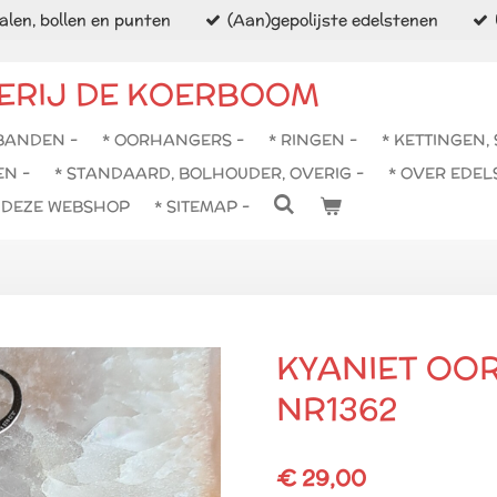
len, bollen en punten
(Aan)gepolijste edelstenen
ERIJ DE KOERBOOM
BANDEN -
* OORHANGERS -
* RINGEN -
* KETTINGEN,
EN -
* STANDAARD, BOLHOUDER, OVERIG -
* OVER EDEL
N DEZE WEBSHOP
* SITEMAP -
KYANIET OO
NR1362
€ 29,00