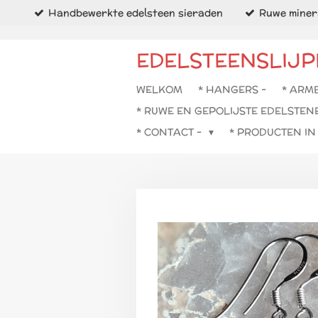
Handbewerkte edelsteen sieraden
Ruwe minera
Ga
direct
naar
EDELSTEENSLIJP
de
hoofdinhoud
WELKOM
* HANGERS -
* ARM
* RUWE EN GEPOLIJSTE EDELSTEN
* CONTACT -
* PRODUCTEN I