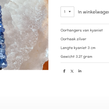
In winkelwage
Oorhangers van kyaniet
Oorhaak zilver
Lengte kyaniet 3 cm
Gewicht 3.27 gram
D
D
S
e
e
h
l
e
a
e
l
r
n
e