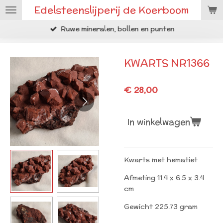
Edelsteenslijperij de Koerboom
Ga
direct
Ruwe mineralen, bollen en punten
naar
de
hoofdinhoud
KWARTS NR1366
€ 28,00
In winkelwagen
Kwarts met hematiet
Afmeting 11.4 x 6.5 x 3.4
cm
Gewicht 225.73 gram